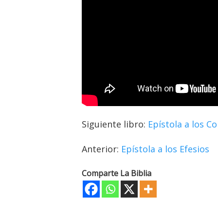
Siguiente libro:
Epístola a los C
Anterior:
Epístola a los Efesios
Comparte La Biblia