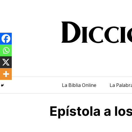
Saltar
al
contenido
La Biblia Online
La Palabr
Epístola a lo