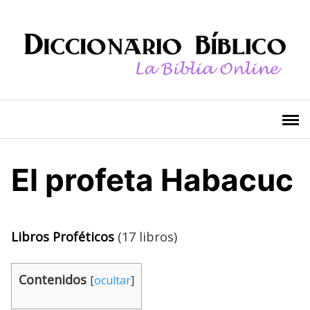
Saltar
al
contenido
El profeta Habacuc
Libros Proféticos
(17 libros)
Contenidos
[
ocultar
]