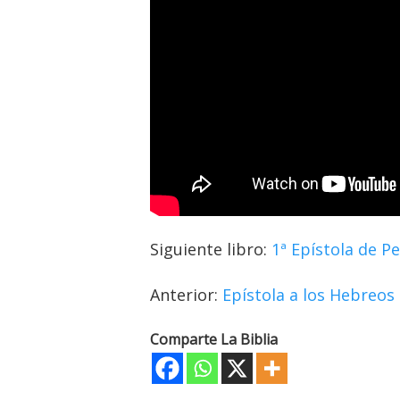
Siguiente libro:
1ª Epístola de P
Anterior:
Epístola a los Hebreos
Comparte La Biblia