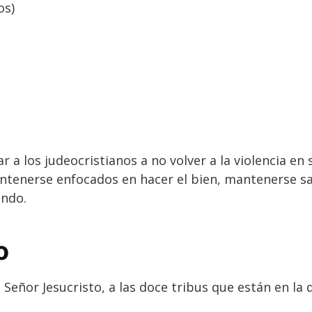
os)
r a los judeocristianos a no volver a la violencia en s
tenerse enfocados en hacer el bien, mantenerse san
undo.
o
l Señor Jesucristo, a las doce tribus que están en la 