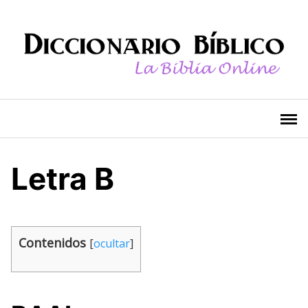
Saltar
al
contenido
Letra B
Contenidos
[
ocultar
]