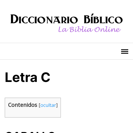
Saltar
al
contenido
Letra C
Contenidos
[
ocultar
]