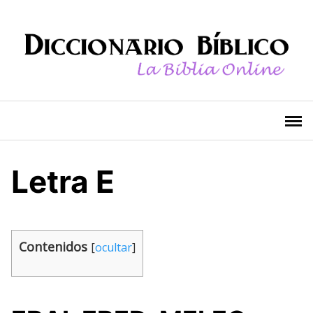
Saltar
al
contenido
Letra E
Contenidos
[
ocultar
]