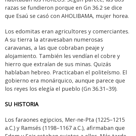
razas se fundieron porque en Gn 36.2 se dice
que Esaú se casó con AHOLIBAMA, mujer horea.
Los edomitas eran agricultores y comerciantes.
A su tierra la atravesaban numerosas
caravanas, a las que cobraban peaje y
alojamiento. También les vendían el cobre y
hierro que extraían de sus minas. Quizás
hablaban hebreo. Practicaban el politeísmo. El
gobierno era monárquico, aunque parece que
los reyes los elegía el pueblo (Gn 36.31–39).
SU HISTORIA
Los faraones egipcios, Mer-ne-Pta (1225–1215
a.C.) y Ramsés (1198–1167 a.C.), afirmaban que
Edom y Seir estaban sujetos a ellos. Más tarde,