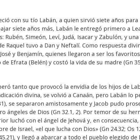
ió con su tío Labán, a quien sirvió siete años para
ajar siete años más, Labán le entregó primero a Lea,
s: Rubén, Simeón, Leví, Judá, Isacar y Zabulón, y una 
 de Raquel tuvo a Dan y Neftalí. Como respuesta divi
 José y Benjamín, quienes llegaron a ser los favorito
de Efrata (Belén) y costó la vida de su madre (Gn 3
speró tanto que provocó la envidia de los hijos de L
dicación divina, se volvió a Canaán, pero Labán lo pe
1), se separaron amistosamente y Jacob pudo proseg
ro ángeles de Dios (Gn 32.1, 2). Por temor de su he
ior luchó con el ángel de Jehová y, en consecuencia
e de Israel, «el que lucha con Dios» (Gn 24.32; Os 
 45.21), y llegó a abarcar a todo el pueblo elegido de