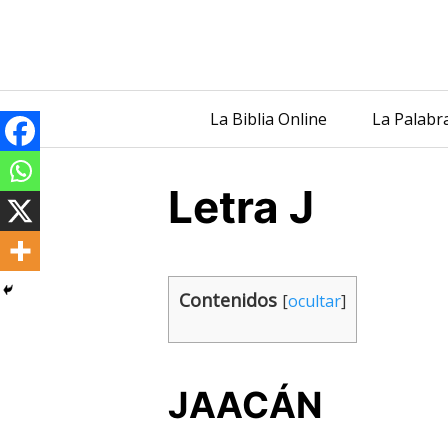
Saltar
al
contenido
La Biblia Online
La Palabr
Letra J
Contenidos
[
ocultar
]
JAACÁN