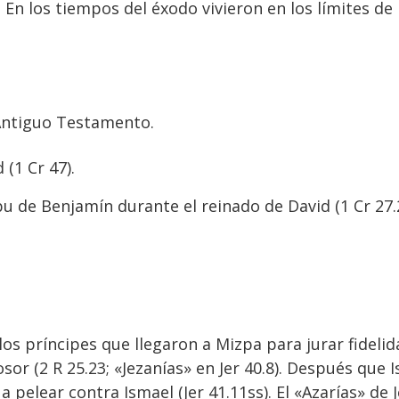
. En los tiempos del éxodo vivieron en los límites d
Antiguo Testamento.
 (1 Cr 47).
ribu de Benjamín durante el reinado de David (1 Cr 2
os príncipes que llegaron a Mizpa para jurar fideli
 (2 R 25.23; «Jezanías» en Jer 40.8). Después que I
pelear contra Ismael (Jer 41.11ss). El «Azarías» de