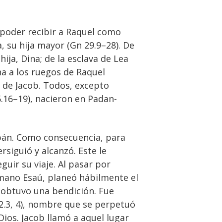
 poder recibir a Raquel como
 su hija mayor (Gn 29.9–28). De
hija, Dina; de la esclava de Lea
na a los ruegos de Raquel
s de Jacob. Todos, excepto
5.16–19), nacieron en Padan-
abán. Como consecuencia, para
rsiguió y alcanzó. Este le
uir su viaje. Al pasar por
rmano Esaú, planeó hábilmente el
, obtuvo una bendición. Fue
12.3, 4), nombre que se perpetuó
 Dios. Jacob llamó a aquel lugar