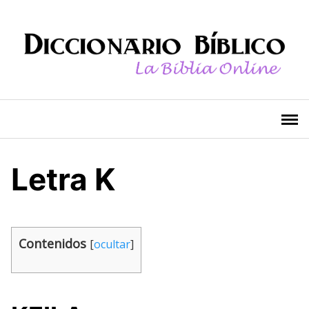
Saltar
al
contenido
Letra K
Contenidos
[
ocultar
]