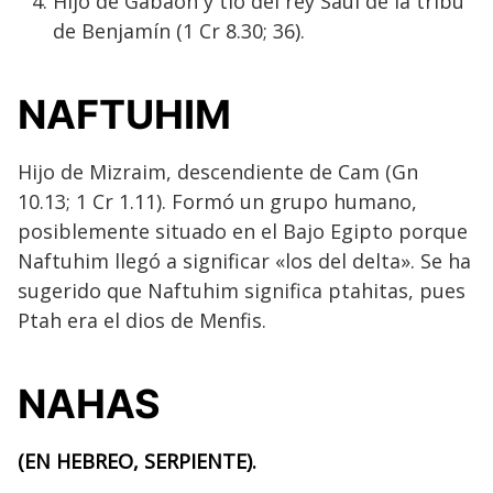
Hijo de Gabaón y tío del rey Saúl de la tribu
de Benjamín (1 Cr 8.30; 36).
NAFTUHIM
Hijo de Mizraim, descendiente de Cam (Gn
10.13; 1 Cr 1.11). Formó un grupo humano,
posiblemente situado en el Bajo Egipto porque
Naftuhim llegó a significar «los del delta». Se ha
sugerido que Naftuhim significa ptahitas, pues
Ptah era el dios de Menfis.
NAHAS
(EN HEBREO, SERPIENTE).