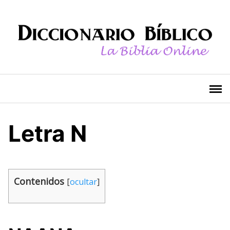
Saltar
al
contenido
Letra N
Contenidos
[
ocultar
]